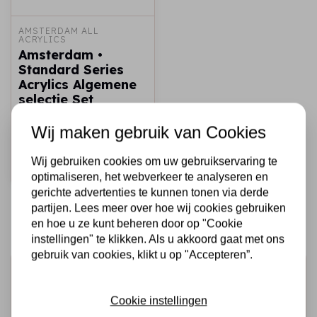
AMSTERDAM ALL 
ACRYLICS
Amsterdam •
Standard Series
Acrylics Algemene
selectie Set
24x20ml
Wij maken gebruik van Cookies
€41,95
Wij gebruiken cookies om uw gebruikservaring te
Snel toevoegen
optimaliseren, het webverkeer te analyseren en
gerichte advertenties te kunnen tonen via derde
partijen. Lees meer over hoe wij cookies gebruiken
en hoe u ze kunt beheren door op "Cookie
instellingen" te klikken. Als u akkoord gaat met ons
gebruik van cookies, klikt u op "Accepteren”.
Schrijf je in voor de nieuwsbrief
Ontvang als eerste onze actie en nieuwe producten
Cookie instellingen
direct in je mailbox!