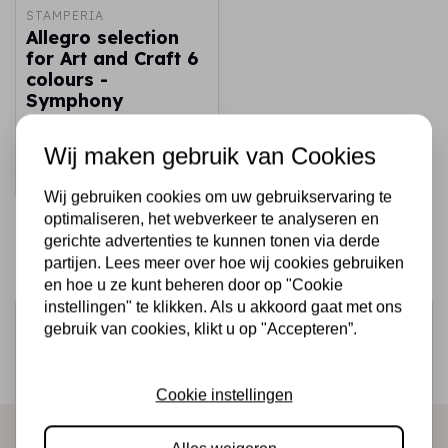
STAMPERIA
Allegro selection
for Art and Craft 6
colours -
Symphony
€14,99
Op voorraad
Wij maken gebruik van Cookies
Snel toevoegen
Wij gebruiken cookies om uw gebruikservaring te
optimaliseren, het webverkeer te analyseren en
gerichte advertenties te kunnen tonen via derde
partijen. Lees meer over hoe wij cookies gebruiken
en hoe u ze kunt beheren door op "Cookie
instellingen" te klikken. Als u akkoord gaat met ons
Schrijf je in voor de nieuwsbrief
gebruik van cookies, klikt u op "Accepteren”.
Ontvang als eerste onze actie en nieuwe producten
direct in je mailbox!
Cookie instellingen