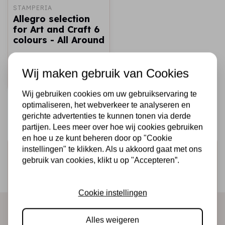
STAMPERIA
Allegro selection
for Art and Craft 6
colours - All Around
€14,99
Op voorraad
Wij maken gebruik van Cookies
Snel toevoegen
Wij gebruiken cookies om uw gebruikservaring te
optimaliseren, het webverkeer te analyseren en
gerichte advertenties te kunnen tonen via derde
partijen. Lees meer over hoe wij cookies gebruiken
en hoe u ze kunt beheren door op "Cookie
instellingen" te klikken. Als u akkoord gaat met ons
Schrijf je in voor de nieuwsbrief
gebruik van cookies, klikt u op "Accepteren”.
Ontvang als eerste onze actie en nieuwe producten
direct in je mailbox!
Cookie instellingen
Alles weigeren