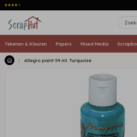
Tekenen & Kleuren
Papers
Mixed Media
Scrapbo
|
Allegro paint 59 ml. Turquoise