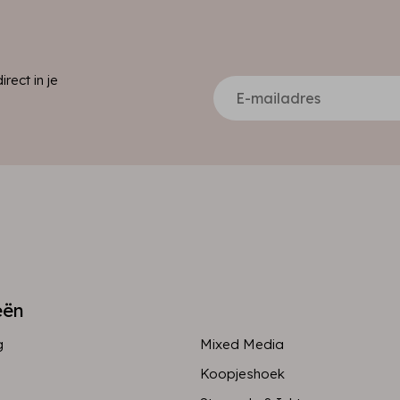
ect in je
eën
g
Mixed Media
Koopjeshoek