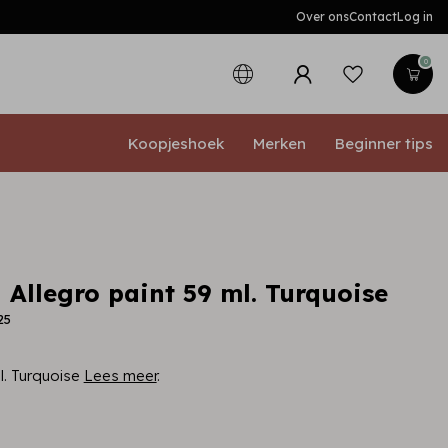
Over ons
Contact
Log in
0
Koopjeshoek
Merken
Beginner tips
 Allegro paint 59 ml. Turquoise
25
l. Turquoise
Lees meer
.