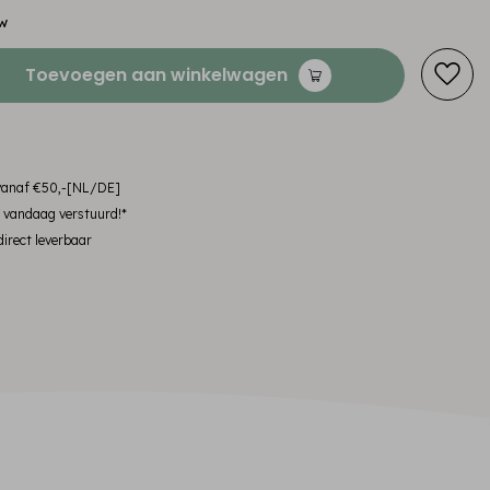
tw
Toevoegen aan winkelwagen
 vanaf €50,-[NL/DE]
, vandaag verstuurd!*
irect leverbaar