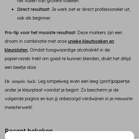
het vullen van grotere vlakken.
Direct resultaat:
Je werk ziet er direct professioneler uit,
ook als beginner.
Pro-tip voor het mooiste resultaat:
Deze markers zijn een
droom in combinatie met onze
unieke kleurboeken en
kleurplaten
. Omdat hoogwaardige alcoholinkt in de
papiervezels trekt om goed te kunnen blenden, drukt het áltijd
een beetje door.
Leg simpelweg even een leeg (print)papiertje
Dé simpele hack:
onder je kleurplaat voordat je begint. Zo bescherm je de
volgende pagina en kun jij onbezorgd verdwijnen in je nieuwste
meesterwerk!
Recent bekeken