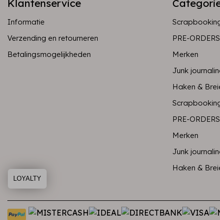
Klantenservice
Categori
Informatie
Scrapbookin
Verzending en retourneren
PRE-ORDERS
Betalingsmogelijkheden
Merken
Junk journali
Haken & Brei
Scrapbookin
PRE-ORDERS
Merken
Junk journali
Haken & Brei
LOYALTY