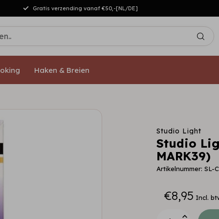
Gratis verzending vanaf €50,-[NL/DE]
oking
Haken & Breien
Studio Light
Studio Li
MARK39)
Artikelnummer: SL
€8,95
Incl. bt