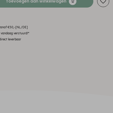
Toevoegen aan winkelwagen
 vanaf €50,-[NL/DE]
, vandaag verstuurd!*
irect leverbaar