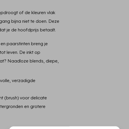
 opdroogt of de kleuren vlak
rgang bijna niet te doen. Deze
dat je de hoofdprijs betaalt.
en paarstinten breng je
tot leven. De inkt op
aat? Naadloze blends, diepe,
volle, verzadigde
t (brush) voor delicate
htergronden en grotere