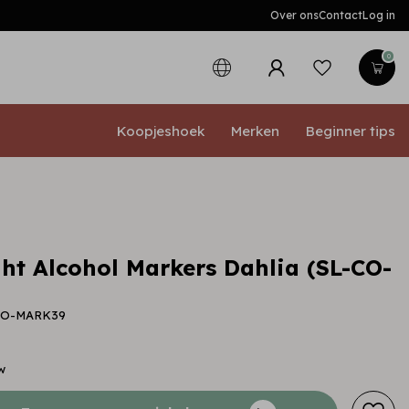
Over ons
Contact
Log in
0
Koopjeshoek
Merken
Beginner tips
ght Alcohol Markers Dahlia (SL-CO-
-CO-MARK39
w