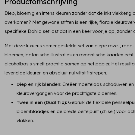
Productomschrijving
Diep, bloemig en intens kleuren zonder dat de inkt vlekkerig
overkomen? Met gewone stiften is een rijke, florale kleurove
specifieke Dahlia set lost dat in een keer voor je op, zonder 
Met deze luxueus samengestelde set van diepe roze-, rood- 
bloemen, botanische illustraties en romantische kaarten echt 
alcoholbasis smelt prachtig samen op het papier. Het result
levendige kleuren en absoluut nul viltstiftstrepen.
Diep en rijk blenden:
Creëer moeiteloos schaduwen en 
kleurovergangen voor de prachtigste bloemen.
Twee in een (Dual Tip):
Gebruik de flexibele penseelpun
bloemblaadjes en de brede beitelpunt (chisel) voor ac
vlakken.