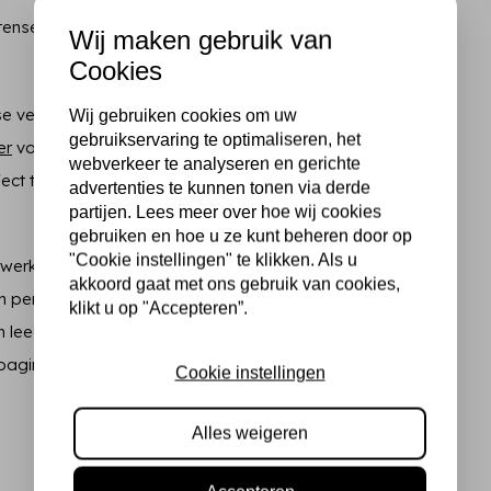
tense kleurkracht en een
Wij maken gebruik van
Cookies
e vellen of stempel je je
Wij gebruiken cookies om uw
gebruikservaring te optimaliseren, het
er
voor de ultieme, streeploze
webverkeer te analyseren en gerichte
ect te laten vloeien en
advertenties te kunnen tonen via derde
partijen. Lees meer over hoe wij cookies
gebruiken en hoe u ze kunt beheren door op
"Cookie instellingen" te klikken. Als u
werkt ook fantastisch!
akkoord gaat met ons gebruik van cookies,
 perfect te kunnen blenden,
klikt u op "Accepteren”.
n leeg (print)papiertje onder
pagina en kun jij onbezorgd
Cookie instellingen
Alles weigeren