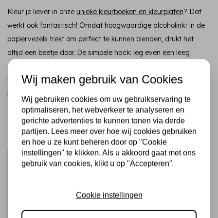
Kleur je liever in onze
unieke kleurboeken en kleurplaten
? Dat
werkt ook fantastisch! Omdat hoogwaardige alcoholinkt in de
papiervezels trekt om perfect te kunnen blenden, drukt het
altijd een beetje door. De simpele hack: leg even een leeg
(print)papiertje onder je kleurplaat voordat je begint. Zo
Wij maken gebruik van Cookies
bescherm je de volgende pagina en kun jij onbezorgd de meest
sfeervolle woestijntaferelen maken!
Wij gebruiken cookies om uw gebruikservaring te
optimaliseren, het webverkeer te analyseren en
gerichte advertenties te kunnen tonen via derde
Recent bekeken
partijen. Lees meer over hoe wij cookies gebruiken
en hoe u ze kunt beheren door op "Cookie
instellingen" te klikken. Als u akkoord gaat met ons
gebruik van cookies, klikt u op "Accepteren”.
Cookie instellingen