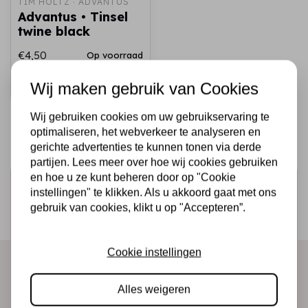
TIM HOLTZ · ADVANTUS
Advantus • Tinsel
twine black
€4,50
Op voorraad
Snel toevoegen
Wij maken gebruik van Cookies
Wij gebruiken cookies om uw gebruikservaring te
optimaliseren, het webverkeer te analyseren en
gerichte advertenties te kunnen tonen via derde
partijen. Lees meer over hoe wij cookies gebruiken
en hoe u ze kunt beheren door op "Cookie
Schrijf je in voor de nieuwsbrief
instellingen" te klikken. Als u akkoord gaat met ons
Ontvang als eerste onze actie en nieuwe producten
gebruik van cookies, klikt u op "Accepteren”.
direct in je mailbox!
Cookie instellingen
Abonneer
Alles weigeren