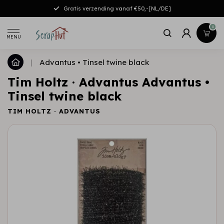
Gratis verzending vanaf €50,-[NL/DE]
0
MENU
|
Advantus • Tinsel twine black
Tim Holtz · Advantus Advantus •
Tinsel twine black
TIM HOLTZ · ADVANTUS