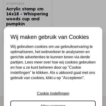
STAMPERIA
Acrylic stamp cm
14x18 - Whispering
woods cup and
pumpkin
€7,25
€4,00
Op voorraad
Wij maken gebruik van Cookies
Snel toevoegen
Wij gebruiken cookies om uw gebruikservaring te
optimaliseren, het webverkeer te analyseren en
gerichte advertenties te kunnen tonen via derde
partijen. Lees meer over hoe wij cookies gebruiken
en hoe u ze kunt beheren door op "Cookie
instellingen" te klikken. Als u akkoord gaat met ons
Schrijf je in voor de nieuwsbrief
gebruik van cookies, klikt u op "Accepteren”.
Ontvang als eerste onze actie en nieuwe producten
direct in je mailbox!
Cookie instellingen