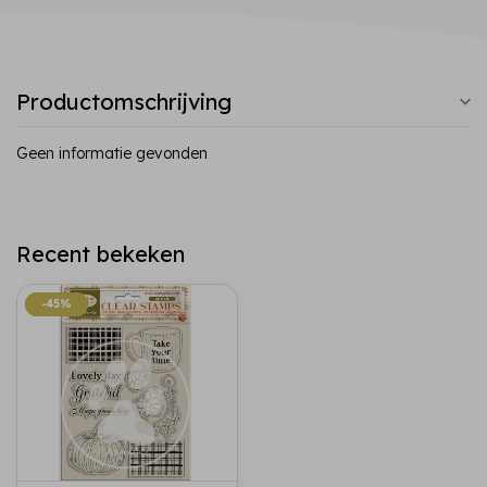
Productomschrijving
Geen informatie gevonden
Recent bekeken
-45%
-45%