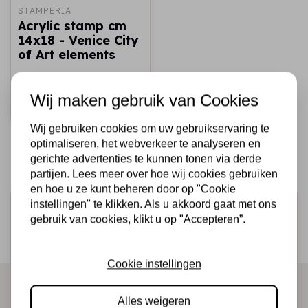
STAMPERIA
Acrylic stamp cm
14x18 - Venice City
of Art elements
€7,25
Op voorraad
Wij maken gebruik van Cookies
Snel toevoegen
Wij gebruiken cookies om uw gebruikservaring te
optimaliseren, het webverkeer te analyseren en
gerichte advertenties te kunnen tonen via derde
partijen. Lees meer over hoe wij cookies gebruiken
en hoe u ze kunt beheren door op "Cookie
instellingen" te klikken. Als u akkoord gaat met ons
Schrijf je in voor de nieuwsbrief
gebruik van cookies, klikt u op "Accepteren”.
Ontvang als eerste onze actie en nieuwe producten
direct in je mailbox!
Cookie instellingen
Alles weigeren