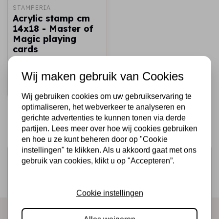
STAMPERIA
Acrylic stamp cm
14x18 - Master of
Magic playing
cards
€7,25
Op voorraad
Wij maken gebruik van Cookies
Snel toevoegen
Wij gebruiken cookies om uw gebruikservaring te
optimaliseren, het webverkeer te analyseren en
gerichte advertenties te kunnen tonen via derde
partijen. Lees meer over hoe wij cookies gebruiken
en hoe u ze kunt beheren door op "Cookie
instellingen" te klikken. Als u akkoord gaat met ons
Schrijf je in voor de nieuwsbrief
gebruik van cookies, klikt u op "Accepteren”.
Ontvang als eerste onze actie en nieuwe producten
direct in je mailbox!
Cookie instellingen