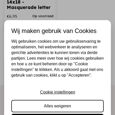
14x18 -
Masquerade letter
€6,95
Op voorraad
Snel toevoegen
Wij maken gebruik van Cookies
Wij gebruiken cookies om uw gebruikservaring te
optimaliseren, het webverkeer te analyseren en
gerichte advertenties te kunnen tonen via derde
partijen. Lees meer over hoe wij cookies gebruiken
en hoe u ze kunt beheren door op "Cookie
Schrijf je in voor de nieuwsbrief
instellingen" te klikken. Als u akkoord gaat met ons
Ontvang als eerste onze actie en nieuwe producten
gebruik van cookies, klikt u op "Accepteren”.
direct in je mailbox!
Cookie instellingen
Abonneer
Alles weigeren