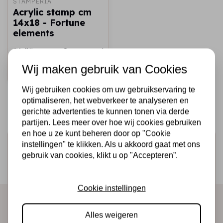
STAMPERIA
Acrylic stamp cm
14x18 - Fortune
elements
€6,95
Op voorraad
Wij maken gebruik van Cookies
Snel toevoegen
Wij gebruiken cookies om uw gebruikservaring te
optimaliseren, het webverkeer te analyseren en
gerichte advertenties te kunnen tonen via derde
partijen. Lees meer over hoe wij cookies gebruiken
en hoe u ze kunt beheren door op "Cookie
Schrijf je in voor de nieuwsbrief
instellingen" te klikken. Als u akkoord gaat met ons
gebruik van cookies, klikt u op "Accepteren”.
Ontvang als eerste onze actie en nieuwe producten
direct in je mailbox!
Cookie instellingen
Alles weigeren
Abonneer