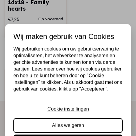
14x18 - Family
hearts
€7,25
Op voorraad
Snel toevoegen
Wij maken gebruik van Cookies
Wij gebruiken cookies om uw gebruikservaring te
optimaliseren, het webverkeer te analyseren en
gerichte advertenties te kunnen tonen via derde
partijen. Lees meer over hoe wij cookies gebruiken
en hoe u ze kunt beheren door op "Cookie
Schrijf je in voor de nieuwsbrief
instellingen" te klikken. Als u akkoord gaat met ons
Ontvang als eerste onze actie en nieuwe producten
gebruik van cookies, klikt u op "Accepteren”.
direct in je mailbox!
Cookie instellingen
Abonneer
Alles weigeren