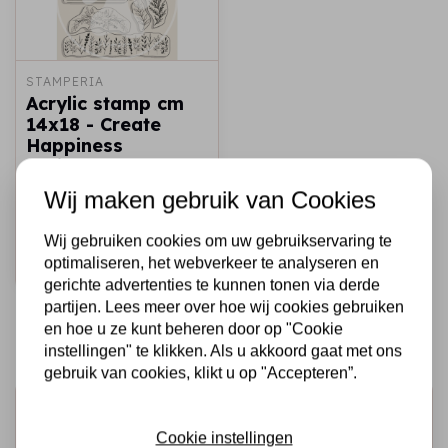
STAMPERIA
Acrylic stamp cm
14x18 - Create
Happiness
Christmas borders
with leaves
Wij maken gebruik van Cookies
€6,95
Op voorraad
Wij gebruiken cookies om uw gebruikservaring te
optimaliseren, het webverkeer te analyseren en
Snel toevoegen
gerichte advertenties te kunnen tonen via derde
partijen. Lees meer over hoe wij cookies gebruiken
en hoe u ze kunt beheren door op "Cookie
instellingen" te klikken. Als u akkoord gaat met ons
gebruik van cookies, klikt u op "Accepteren”.
Schrijf je in voor de nieuwsbrief
Cookie instellingen
Ontvang als eerste onze actie en nieuwe producten