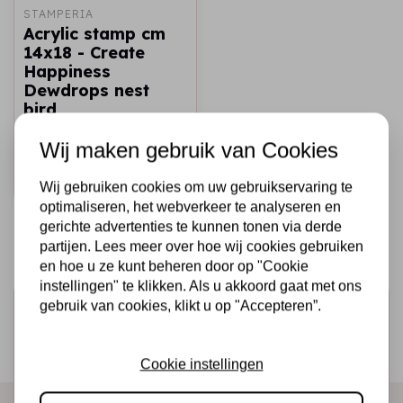
STAMPERIA
Acrylic stamp cm
14x18 - Create
Happiness
Dewdrops nest
bird
€6,95
Op voorraad
Wij maken gebruik van Cookies
Snel toevoegen
Wij gebruiken cookies om uw gebruikservaring te
optimaliseren, het webverkeer te analyseren en
gerichte advertenties te kunnen tonen via derde
partijen. Lees meer over hoe wij cookies gebruiken
en hoe u ze kunt beheren door op "Cookie
instellingen" te klikken. Als u akkoord gaat met ons
gebruik van cookies, klikt u op "Accepteren”.
Schrijf je in voor de nieuwsbrief
Ontvang als eerste onze actie en nieuwe producten
Cookie instellingen
direct in je mailbox!