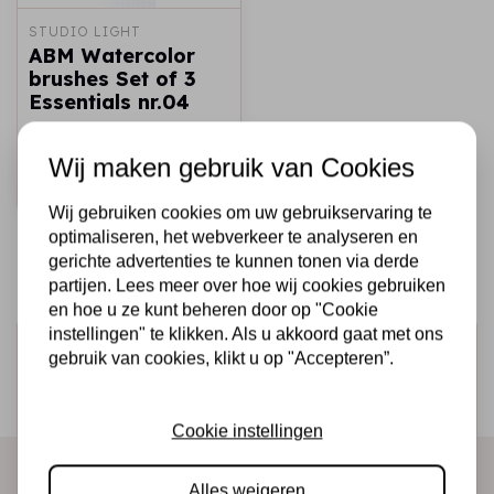
STUDIO LIGHT
ABM Watercolor
brushes Set of 3
Essentials nr.04
€17,95
Op voorraad
Wij maken gebruik van Cookies
Snel toevoegen
Wij gebruiken cookies om uw gebruikservaring te
optimaliseren, het webverkeer te analyseren en
gerichte advertenties te kunnen tonen via derde
partijen. Lees meer over hoe wij cookies gebruiken
en hoe u ze kunt beheren door op "Cookie
instellingen" te klikken. Als u akkoord gaat met ons
Schrijf je in voor de nieuwsbrief
gebruik van cookies, klikt u op "Accepteren”.
Ontvang als eerste onze actie en nieuwe producten
direct in je mailbox!
Cookie instellingen
Alles weigeren