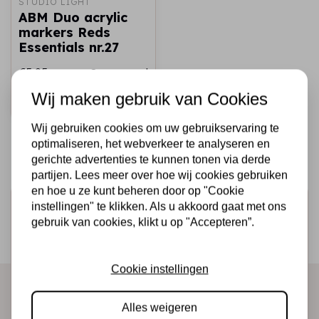
STUDIO LIGHT
ABM Duo acrylic
markers Reds
Essentials nr.27
€5,95
Op voorraad
Wij maken gebruik van Cookies
Snel toevoegen
Wij gebruiken cookies om uw gebruikservaring te
optimaliseren, het webverkeer te analyseren en
gerichte advertenties te kunnen tonen via derde
partijen. Lees meer over hoe wij cookies gebruiken
en hoe u ze kunt beheren door op "Cookie
Schrijf je in voor de nieuwsbrief
instellingen" te klikken. Als u akkoord gaat met ons
gebruik van cookies, klikt u op "Accepteren”.
Ontvang als eerste onze actie en nieuwe producten
direct in je mailbox!
Cookie instellingen
Alles weigeren
Abonneer