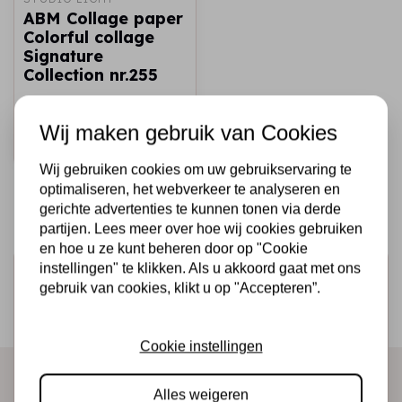
ABM Collage paper
Colorful collage
Signature
Collection nr.255
€5,95
Op voorraad
Wij maken gebruik van Cookies
Snel toevoegen
Wij gebruiken cookies om uw gebruikservaring te
optimaliseren, het webverkeer te analyseren en
gerichte advertenties te kunnen tonen via derde
partijen. Lees meer over hoe wij cookies gebruiken
en hoe u ze kunt beheren door op "Cookie
instellingen" te klikken. Als u akkoord gaat met ons
Schrijf je in voor de nieuwsbrief
gebruik van cookies, klikt u op "Accepteren”.
Ontvang als eerste onze actie en nieuwe producten
direct in je mailbox!
Cookie instellingen
Alles weigeren