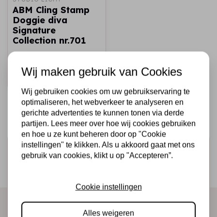
ABM Cling Stamp
Doggie diva
Signature
Collection nr.701
€12,95
Op voorraad
Wij maken gebruik van Cookies
Snel toevoegen
Wij gebruiken cookies om uw gebruikservaring te
optimaliseren, het webverkeer te analyseren en
gerichte advertenties te kunnen tonen via derde
partijen. Lees meer over hoe wij cookies gebruiken
en hoe u ze kunt beheren door op "Cookie
instellingen" te klikken. Als u akkoord gaat met ons
Schrijf je in voor de nieuwsbrief
gebruik van cookies, klikt u op "Accepteren”.
Ontvang als eerste onze actie en nieuwe producten
direct in je mailbox!
Cookie instellingen
Alles weigeren