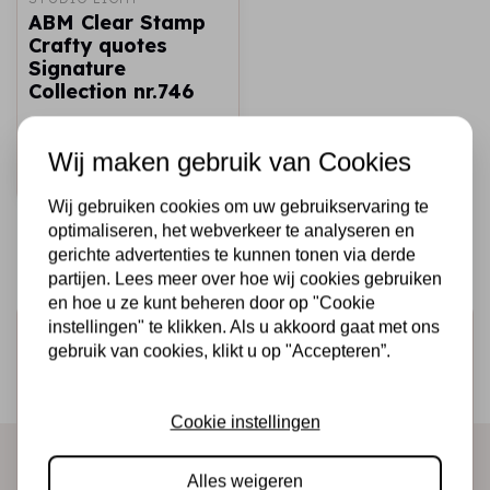
ABM Clear Stamp
Crafty quotes
Signature
Collection nr.746
€10,95
Op voorraad
Wij maken gebruik van Cookies
Snel toevoegen
Wij gebruiken cookies om uw gebruikservaring te
optimaliseren, het webverkeer te analyseren en
gerichte advertenties te kunnen tonen via derde
partijen. Lees meer over hoe wij cookies gebruiken
en hoe u ze kunt beheren door op "Cookie
instellingen" te klikken. Als u akkoord gaat met ons
Schrijf je in voor de nieuwsbrief
gebruik van cookies, klikt u op "Accepteren”.
Ontvang als eerste onze actie en nieuwe producten
direct in je mailbox!
Cookie instellingen
Alles weigeren