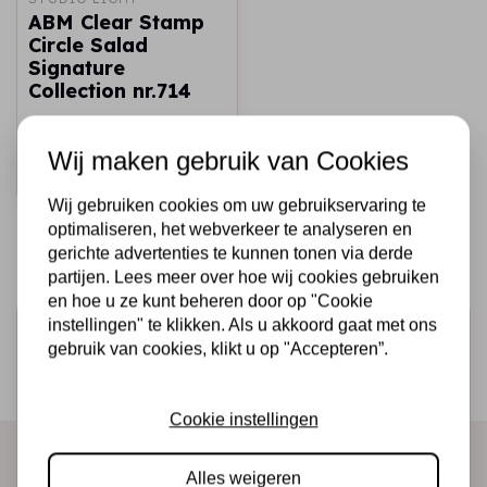
ABM Clear Stamp
Circle Salad
Signature
Collection nr.714
€10,95
Op voorraad
Wij maken gebruik van Cookies
Snel toevoegen
Wij gebruiken cookies om uw gebruikservaring te
optimaliseren, het webverkeer te analyseren en
gerichte advertenties te kunnen tonen via derde
partijen. Lees meer over hoe wij cookies gebruiken
en hoe u ze kunt beheren door op "Cookie
instellingen" te klikken. Als u akkoord gaat met ons
Schrijf je in voor de nieuwsbrief
gebruik van cookies, klikt u op "Accepteren”.
Ontvang als eerste onze actie en nieuwe producten
direct in je mailbox!
Cookie instellingen
Alles weigeren