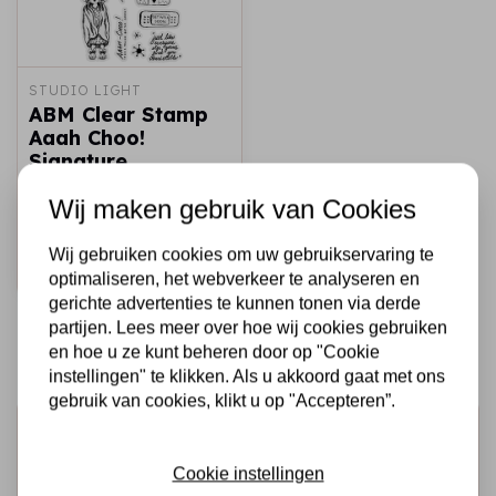
STUDIO LIGHT
ABM Clear Stamp
Aaah Choo!
Signature
Collection nr.596
Wij maken gebruik van Cookies
€10,95
Op voorraad
Wij gebruiken cookies om uw gebruikservaring te
Snel toevoegen
optimaliseren, het webverkeer te analyseren en
gerichte advertenties te kunnen tonen via derde
partijen. Lees meer over hoe wij cookies gebruiken
en hoe u ze kunt beheren door op "Cookie
instellingen" te klikken. Als u akkoord gaat met ons
gebruik van cookies, klikt u op "Accepteren”.
Schrijf je in voor de nieuwsbrief
Ontvang als eerste onze actie en nieuwe producten
Cookie instellingen