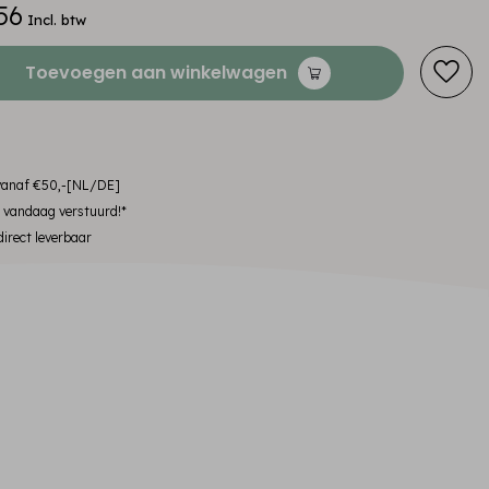
56
Incl. btw
Toevoegen aan winkelwagen
 vanaf €50,-[NL/DE]
, vandaag verstuurd!*
irect leverbaar