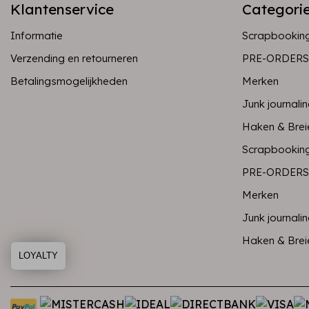
Klantenservice
Categori
Informatie
Scrapbookin
Verzending en retourneren
PRE-ORDERS
Betalingsmogelijkheden
Merken
Junk journali
Haken & Brei
Scrapbookin
PRE-ORDERS
Merken
Junk journali
Haken & Brei
LOYALTY