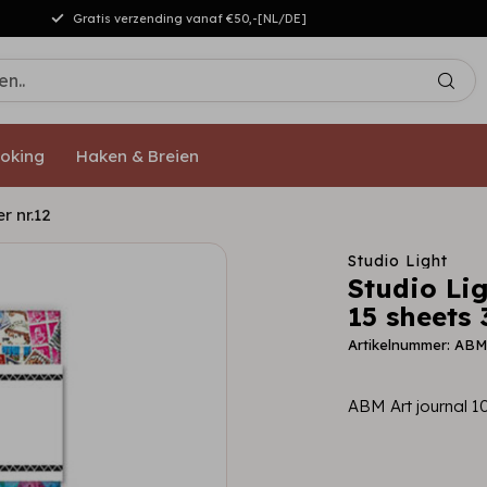
Gratis verzending vanaf €50,-[NL/DE]
oking
Haken & Breien
r nr.12
Studio Light
Studio Li
15 sheets 
Artikelnummer: AB
ABM Art journal 1