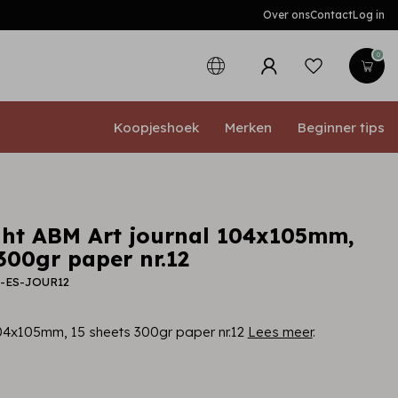
Over ons
Contact
Log in
0
Koopjeshoek
Merken
Beginner tips
ght ABM Art journal 104x105mm,
300gr paper nr.12
M-ES-JOUR12
04x105mm, 15 sheets 300gr paper nr.12
Lees meer
.