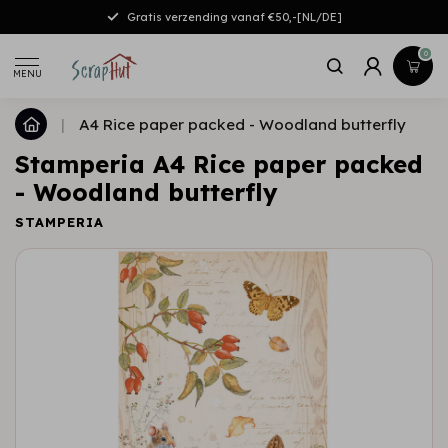
Gratis verzending vanaf €50,-[NL/DE]
0
MENU
|
A4 Rice paper packed - Woodland butterfly
Stamperia A4 Rice paper packed
- Woodland butterfly
STAMPERIA