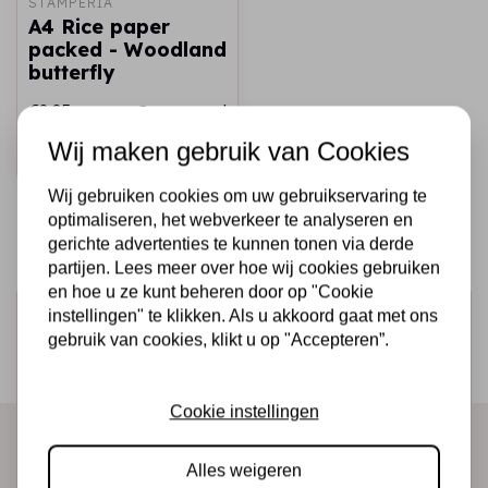
STAMPERIA
A4 Rice paper
packed - Woodland
butterfly
€2,25
Op voorraad
Wij maken gebruik van Cookies
Snel toevoegen
Wij gebruiken cookies om uw gebruikservaring te
optimaliseren, het webverkeer te analyseren en
gerichte advertenties te kunnen tonen via derde
partijen. Lees meer over hoe wij cookies gebruiken
en hoe u ze kunt beheren door op "Cookie
Schrijf je in voor de nieuwsbrief
instellingen" te klikken. Als u akkoord gaat met ons
gebruik van cookies, klikt u op "Accepteren”.
Ontvang als eerste onze actie en nieuwe producten
direct in je mailbox!
Cookie instellingen
Alles weigeren
Abonneer