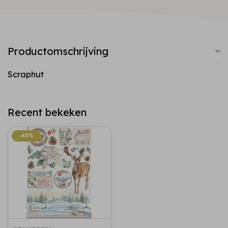
Productomschrijving
Scraphut
Recent bekeken
-43%
-43%