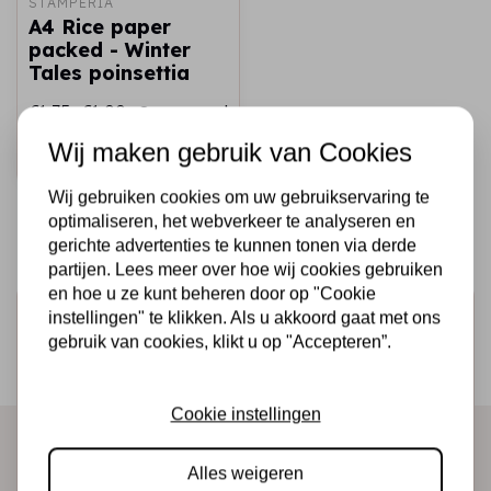
STAMPERIA
A4 Rice paper
packed - Winter
Tales poinsettia
€1,75
€1,00
Op voorraad
Wij maken gebruik van Cookies
Snel toevoegen
Wij gebruiken cookies om uw gebruikservaring te
optimaliseren, het webverkeer te analyseren en
gerichte advertenties te kunnen tonen via derde
partijen. Lees meer over hoe wij cookies gebruiken
en hoe u ze kunt beheren door op "Cookie
Schrijf je in voor de nieuwsbrief
instellingen" te klikken. Als u akkoord gaat met ons
gebruik van cookies, klikt u op "Accepteren”.
Ontvang als eerste onze actie en nieuwe producten
direct in je mailbox!
Cookie instellingen
Alles weigeren
Abonneer