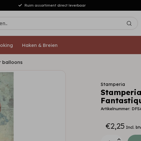
Ruim assortiment direct leverbaar
oking
Haken & Breien
r balloons
Stamperia
Stamperia
Fantastiq
Artikelnummer: DFS
€2,25
Incl. bt