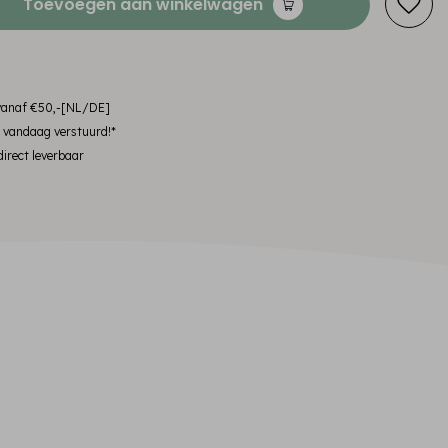
Toevoegen aan winkelwagen
 vanaf €50,-[NL/DE]
, vandaag verstuurd!*
irect leverbaar