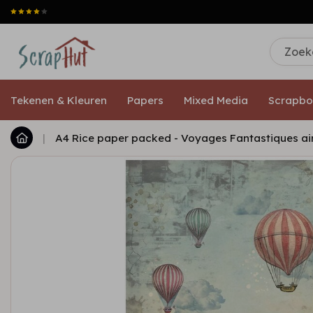
Tekenen & Kleuren
Papers
Mixed Media
Scrapbo
|
A4 Rice paper packed - Voyages Fantastiques ai