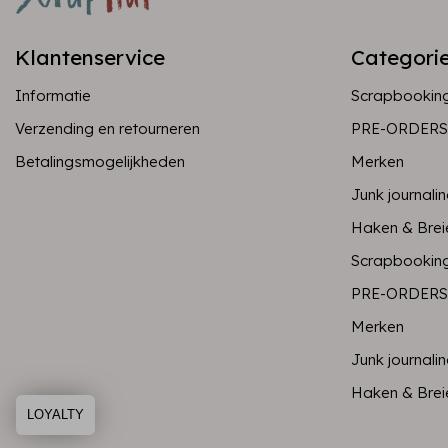
Klantenservice
Categori
Informatie
Scrapbookin
Verzending en retourneren
PRE-ORDERS
Betalingsmogelijkheden
Merken
Junk journali
Haken & Brei
Scrapbookin
PRE-ORDERS
Merken
Junk journali
Haken & Brei
LOYALTY