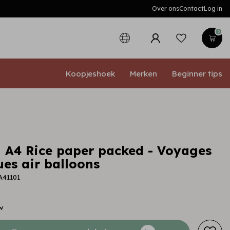
Over ons
Contact
Log in
0
Koopjeshoek
Merken
Beginner tips
 A4 Rice paper packed - Voyages
ues air balloons
A41101
w