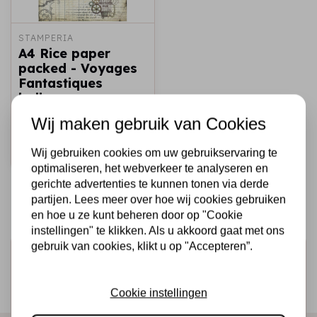
STAMPERIA
A4 Rice paper
packed - Voyages
Fantastiques
balloon
Wij maken gebruik van Cookies
€2,25
Op voorraad
Snel toevoegen
Wij gebruiken cookies om uw gebruikservaring te
optimaliseren, het webverkeer te analyseren en
gerichte advertenties te kunnen tonen via derde
partijen. Lees meer over hoe wij cookies gebruiken
en hoe u ze kunt beheren door op "Cookie
instellingen" te klikken. Als u akkoord gaat met ons
gebruik van cookies, klikt u op "Accepteren”.
Schrijf je in voor de nieuwsbrief
Ontvang als eerste onze actie en nieuwe producten
Cookie instellingen
direct in je mailbox!