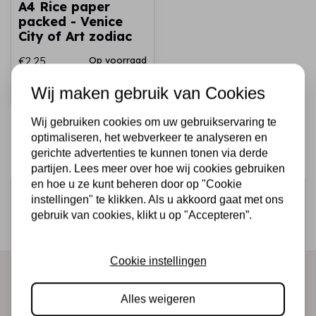
A4 Rice paper
packed - Venice
City of Art zodiac
€2,25
Op voorraad
Wij maken gebruik van Cookies
Snel toevoegen
Wij gebruiken cookies om uw gebruikservaring te
optimaliseren, het webverkeer te analyseren en
gerichte advertenties te kunnen tonen via derde
partijen. Lees meer over hoe wij cookies gebruiken
en hoe u ze kunt beheren door op "Cookie
Schrijf je in voor de nieuwsbrief
instellingen" te klikken. Als u akkoord gaat met ons
gebruik van cookies, klikt u op "Accepteren”.
Ontvang als eerste onze actie en nieuwe producten
direct in je mailbox!
Cookie instellingen
Abonneer
Alles weigeren