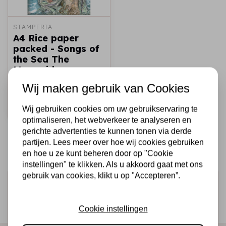
STAMPERIA
A4 Rice paper
packed - Songs of
the Sea The
Mermaid
Wij maken gebruik van Cookies
€2,25
Op voorraad
Snel toevoegen
Wij gebruiken cookies om uw gebruikservaring te
optimaliseren, het webverkeer te analyseren en
gerichte advertenties te kunnen tonen via derde
partijen. Lees meer over hoe wij cookies gebruiken
en hoe u ze kunt beheren door op "Cookie
instellingen" te klikken. Als u akkoord gaat met ons
gebruik van cookies, klikt u op "Accepteren”.
Schrijf je in voor de nieuwsbrief
Ontvang als eerste onze actie en nieuwe producten
Cookie instellingen
direct in je mailbox!