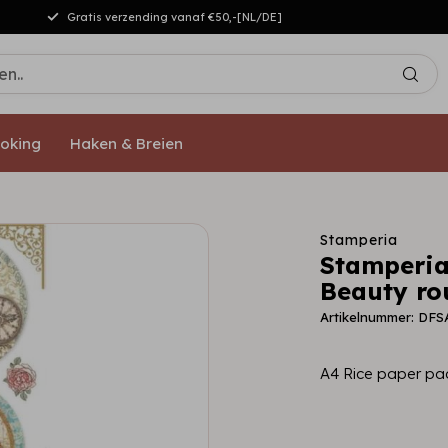
Gratis verzending vanaf €50,-[NL/DE]
oking
Haken & Breien
Stamperia
Stamperia
Beauty ro
Artikelnummer: DFS
A4 Rice paper pa