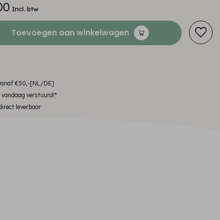
00
Incl. btw
Toevoegen aan winkelwagen
 vanaf €50,-[NL/DE]
, vandaag verstuurd!*
irect leverbaar