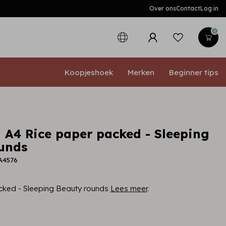
Over ons
Contact
Log in
0
Koopjeshoek
Merken
Beginner tips
 A4 Rice paper packed - Sleeping
unds
A4576
cked - Sleeping Beauty rounds
Lees meer
.