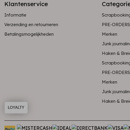
Klantenservice
Categori
Informatie
Scrapbookin
Verzending en retourneren
PRE-ORDERS
Betalingsmogelijkheden
Merken
Junk journali
Haken & Brei
Scrapbookin
PRE-ORDERS
Merken
Junk journali
Haken & Brei
LOYALTY