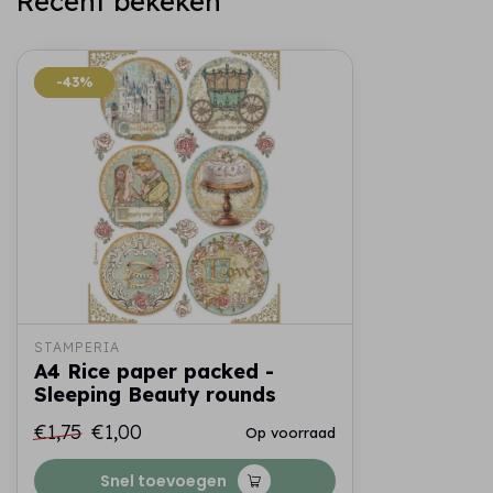
Recent bekeken
-43%
-43%
STAMPERIA
A4 Rice paper packed -
Sleeping Beauty rounds
€1,75
€1,00
Op voorraad
Snel toevoegen