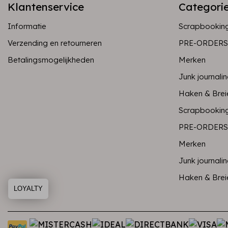
Klantenservice
Categori
Informatie
Scrapbookin
Verzending en retourneren
PRE-ORDERS
Betalingsmogelijkheden
Merken
Junk journali
Haken & Brei
Scrapbookin
PRE-ORDERS
Merken
Junk journali
Haken & Brei
LOYALTY