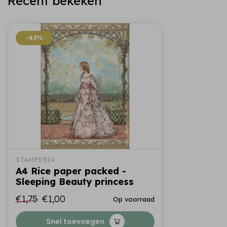
Recent bekeken
-43%
-43%
STAMPERIA
A4 Rice paper packed -
Sleeping Beauty princess
€1,75
€1,00
Op voorraad
Snel toevoegen