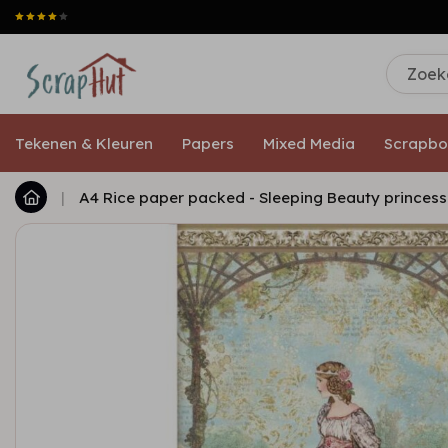
Tekenen & Kleuren
Papers
Mixed Media
Scrapbo
|
A4 Rice paper packed - Sleeping Beauty princess