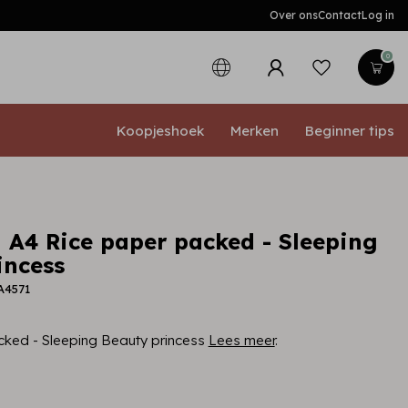
Over ons
Contact
Log in
0
Koopjeshoek
Merken
Beginner tips
 A4 Rice paper packed - Sleeping
incess
A4571
cked - Sleeping Beauty princess
Lees meer
.