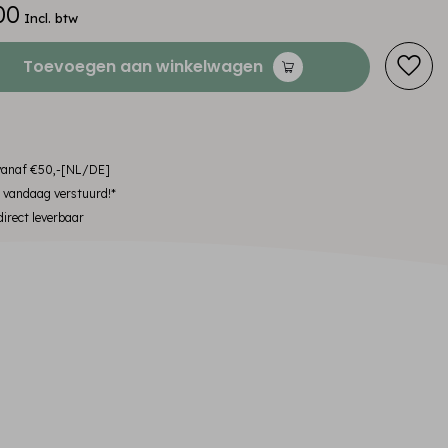
00
Incl. btw
Toevoegen aan winkelwagen
 vanaf €50,-[NL/DE]
, vandaag verstuurd!*
irect leverbaar