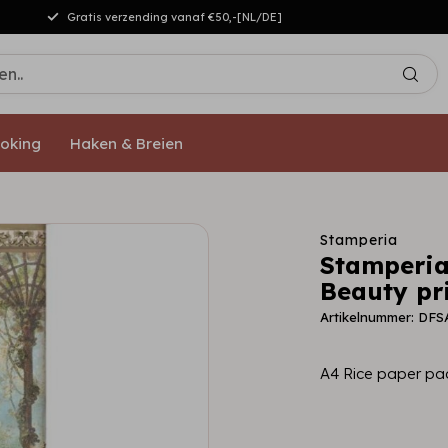
Gratis verzending vanaf €50,-[NL/DE]
oking
Haken & Breien
Stamperia
Stamperia
Beauty pr
Artikelnummer: DFS
A4 Rice paper pa