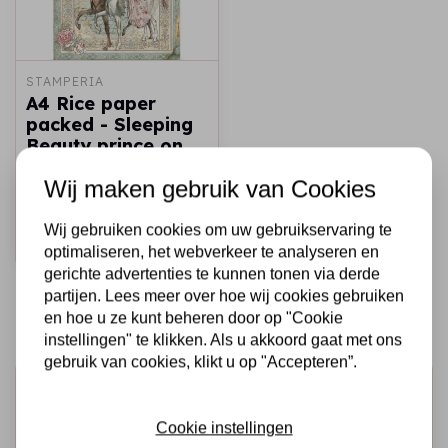
STAMPERIA
A4 Rice paper
packed - Sleeping
Beauty prince on
horse
Wij maken gebruik van Cookies
€1,75
€1,00
Op voorraad
Wij gebruiken cookies om uw gebruikservaring te
Snel toevoegen
optimaliseren, het webverkeer te analyseren en
gerichte advertenties te kunnen tonen via derde
partijen. Lees meer over hoe wij cookies gebruiken
en hoe u ze kunt beheren door op "Cookie
instellingen" te klikken. Als u akkoord gaat met ons
gebruik van cookies, klikt u op "Accepteren”.
Schrijf je in voor de nieuwsbrief
Ontvang als eerste onze actie en nieuwe producten
Cookie instellingen