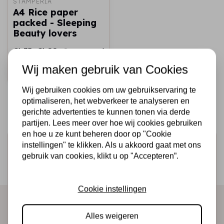
STAMPERIA
A4 Rice paper
packed - Sleeping
Beauty lovers
€1,75
€1,00
Op voorraad
Wij maken gebruik van Cookies
Snel toevoegen
Wij gebruiken cookies om uw gebruikservaring te
optimaliseren, het webverkeer te analyseren en
gerichte advertenties te kunnen tonen via derde
partijen. Lees meer over hoe wij cookies gebruiken
en hoe u ze kunt beheren door op "Cookie
Schrijf je in voor de nieuwsbrief
instellingen" te klikken. Als u akkoord gaat met ons
gebruik van cookies, klikt u op "Accepteren”.
Ontvang als eerste onze actie en nieuwe producten
direct in je mailbox!
Cookie instellingen
Alles weigeren
Abonneer