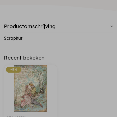
Productomschrijving
Scraphut
Recent bekeken
-43%
-43%