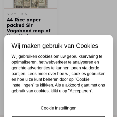
STAMPERIA
A4 Rice paper
packed Sir
Vagabond map of
New York
Wij maken gebruik van Cookies
€1,75
Op voorraad
Snel toevoegen
Wij gebruiken cookies om uw gebruikservaring te
optimaliseren, het webverkeer te analyseren en
gerichte advertenties te kunnen tonen via derde
partijen. Lees meer over hoe wij cookies gebruiken
en hoe u ze kunt beheren door op "Cookie
instellingen" te klikken. Als u akkoord gaat met ons
gebruik van cookies, klikt u op "Accepteren”.
Schrijf je in voor de nieuwsbrief
Ontvang als eerste onze actie en nieuwe producten
Cookie instellingen
direct in je mailbox!