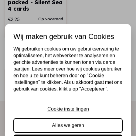
packed - Silent Sea
4 cards
€2,25
Op voorraad
Snel toevoegen
Wij maken gebruik van Cookies
Wij gebruiken cookies om uw gebruikservaring te
optimaliseren, het webverkeer te analyseren en
gerichte advertenties te kunnen tonen via derde
partijen. Lees meer over hoe wij cookies gebruiken
en hoe u ze kunt beheren door op "Cookie
Schrijf je in voor de nieuwsbrief
instellingen" te klikken. Als u akkoord gaat met ons
Ontvang als eerste onze actie en nieuwe producten
gebruik van cookies, klikt u op "Accepteren”.
direct in je mailbox!
Cookie instellingen
Abonneer
Alles weigeren