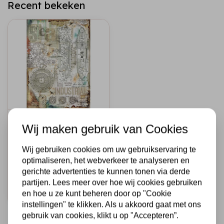
Recent bekeken
STAMPERIA
Wij maken gebruik van Cookies
A4 Rice paper
packed Sea World
Wij gebruiken cookies om uw gebruikservaring te
industrial
optimaliseren, het webverkeer te analyseren en
€1,75
Op voorraad
gerichte advertenties te kunnen tonen via derde
partijen. Lees meer over hoe wij cookies gebruiken
Snel toevoegen
en hoe u ze kunt beheren door op "Cookie
instellingen" te klikken. Als u akkoord gaat met ons
gebruik van cookies, klikt u op "Accepteren”.