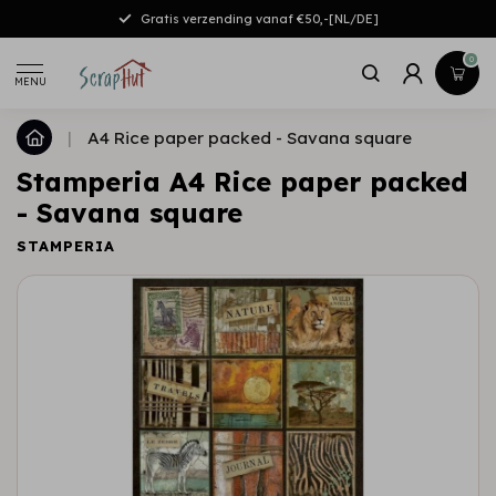
Gratis verzending vanaf €50,-[NL/DE]
0
MENU
|
A4 Rice paper packed - Savana square
Stamperia A4 Rice paper packed
- Savana square
STAMPERIA