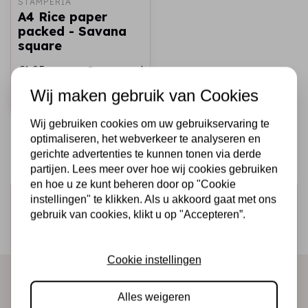
STAMPERIA
A4 Rice paper
packed - Savana
square
€1,95
Op voorraad
Wij maken gebruik van Cookies
Snel toevoegen
Wij gebruiken cookies om uw gebruikservaring te
optimaliseren, het webverkeer te analyseren en
gerichte advertenties te kunnen tonen via derde
partijen. Lees meer over hoe wij cookies gebruiken
en hoe u ze kunt beheren door op "Cookie
Schrijf je in voor de nieuwsbrief
instellingen" te klikken. Als u akkoord gaat met ons
gebruik van cookies, klikt u op "Accepteren”.
Ontvang als eerste onze actie en nieuwe producten
direct in je mailbox!
Cookie instellingen
Alles weigeren
Abonneer