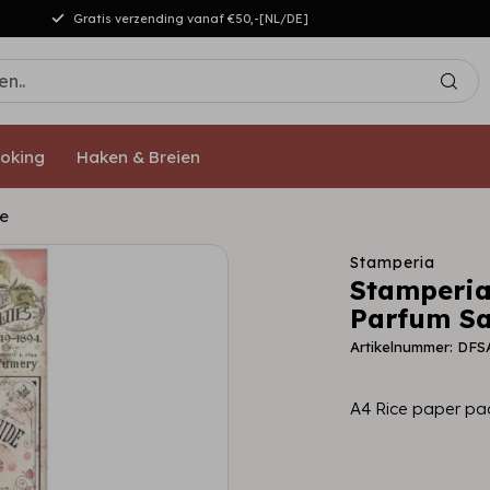
Gratis verzending vanaf €50,-[NL/DE]
oking
Haken & Breien
e
Stamperia
Stamperia
Parfum S
Artikelnummer: DFS
A4 Rice paper pa