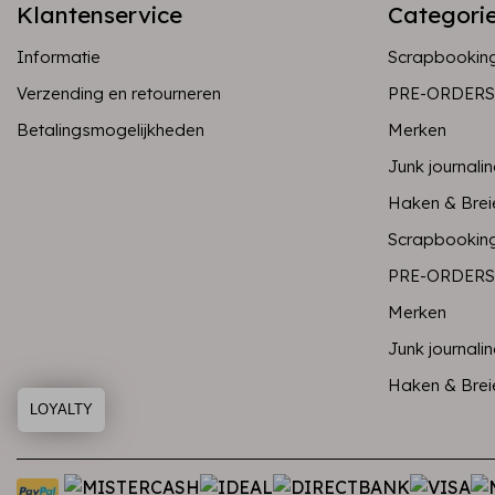
Klantenservice
Categori
Informatie
Scrapbookin
Verzending en retourneren
PRE-ORDERS
Betalingsmogelijkheden
Merken
Junk journali
Haken & Brei
Scrapbookin
PRE-ORDERS
Merken
Junk journali
Haken & Brei
LOYALTY