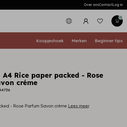
Over ons
Contact
Log in
0
Koopjeshoek
Merken
Beginner tips
 A4 Rice paper packed - Rose
avon créme
A4736
cked - Rose Parfum Savon créme
Lees meer
.