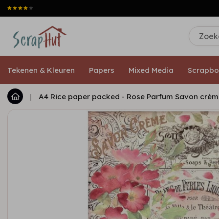
Tekenen & Kleuren
Papers
Mixed Media
Scrapbo
|
A4 Rice paper packed - Rose Parfum Savon crém