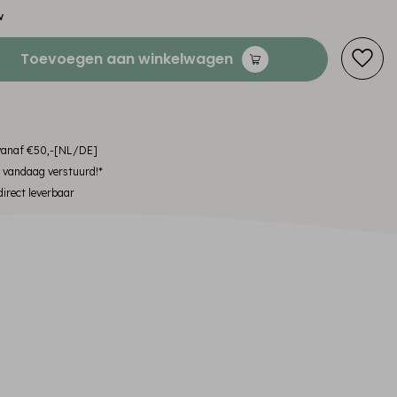
w
Toevoegen aan winkelwagen
 vanaf €50,-[NL/DE]
, vandaag verstuurd!*
irect leverbaar