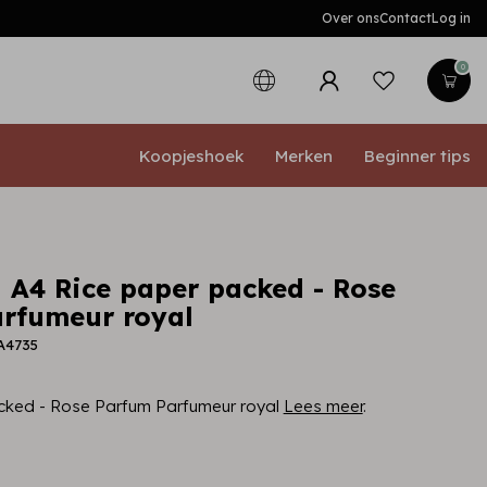
Over ons
Contact
Log in
0
Koopjeshoek
Merken
Beginner tips
 A4 Rice paper packed - Rose
rfumeur royal
A4735
cked - Rose Parfum Parfumeur royal
Lees meer
.