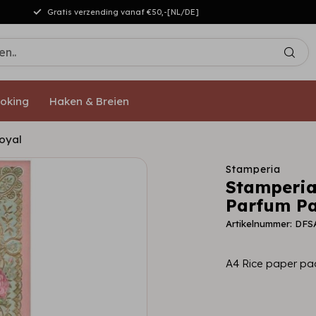
Gratis verzending vanaf €50,-[NL/DE]
oking
Haken & Breien
oyal
Stamperia
Stamperia
Parfum Pa
Artikelnummer: DFS
A4 Rice paper pa