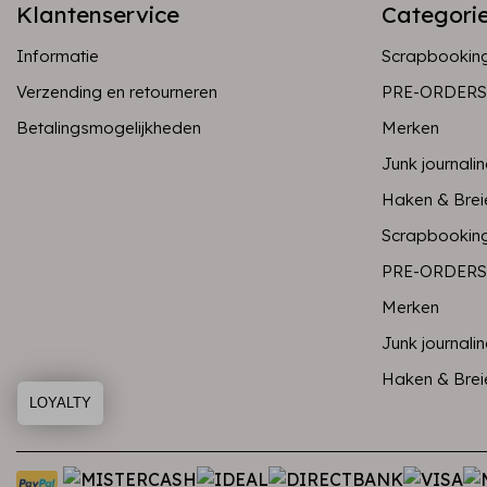
Klantenservice
Categori
Informatie
Scrapbookin
Verzending en retourneren
PRE-ORDERS
Betalingsmogelijkheden
Merken
Junk journali
Haken & Brei
Scrapbookin
PRE-ORDERS
Merken
Junk journali
Haken & Brei
LOYALTY