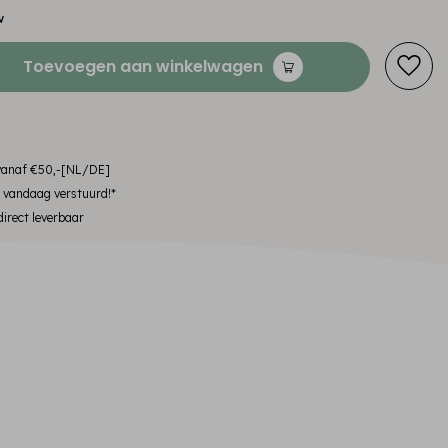
w
Toevoegen aan winkelwagen
 vanaf €50,-[NL/DE]
, vandaag verstuurd!*
irect leverbaar