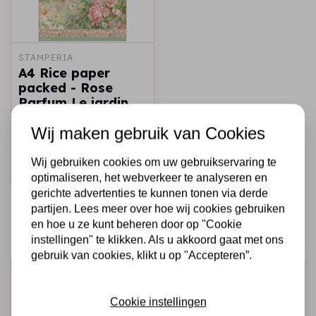
STAMPERIA
A4 Rice paper
packed - Rose
Parfum Le jardin
des parfums
Wij maken gebruik van Cookies
€1,95
Op voorraad
Wij gebruiken cookies om uw gebruikservaring te
Snel toevoegen
optimaliseren, het webverkeer te analyseren en
gerichte advertenties te kunnen tonen via derde
partijen. Lees meer over hoe wij cookies gebruiken
en hoe u ze kunt beheren door op "Cookie
instellingen" te klikken. Als u akkoord gaat met ons
gebruik van cookies, klikt u op "Accepteren”.
Schrijf je in voor de nieuwsbrief
Ontvang als eerste onze actie en nieuwe producten
Cookie instellingen