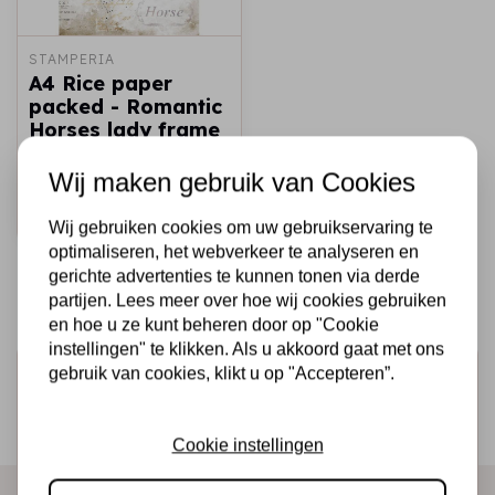
STAMPERIA
A4 Rice paper
packed - Romantic
Horses lady frame
€1,75
€1,00
Op voorraad
Wij maken gebruik van Cookies
Snel toevoegen
Wij gebruiken cookies om uw gebruikservaring te
optimaliseren, het webverkeer te analyseren en
gerichte advertenties te kunnen tonen via derde
partijen. Lees meer over hoe wij cookies gebruiken
en hoe u ze kunt beheren door op "Cookie
instellingen" te klikken. Als u akkoord gaat met ons
gebruik van cookies, klikt u op "Accepteren”.
Schrijf je in voor de nieuwsbrief
Ontvang als eerste onze actie en nieuwe producten
direct in je mailbox!
Cookie instellingen