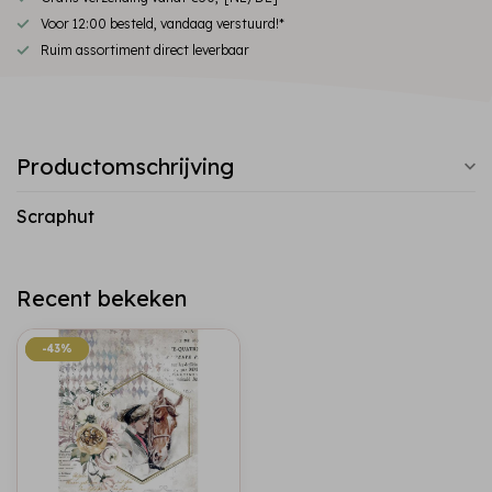
Voor 12:00 besteld, vandaag verstuurd!*
Ruim assortiment direct leverbaar
Productomschrijving
Scraphut
Recent bekeken
-43%
-43%