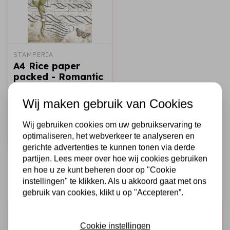
STAMPERIA
A4 Rice paper
packed - Romantic
Garden House
columbin
Wij maken gebruik van Cookies
€1,95
Op voorraad
Wij gebruiken cookies om uw gebruikservaring te
optimaliseren, het webverkeer te analyseren en
Snel toevoegen
gerichte advertenties te kunnen tonen via derde
partijen. Lees meer over hoe wij cookies gebruiken
en hoe u ze kunt beheren door op "Cookie
instellingen" te klikken. Als u akkoord gaat met ons
gebruik van cookies, klikt u op "Accepteren”.
Schrijf je in voor de nieuwsbrief
Cookie instellingen