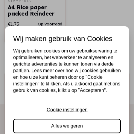
STAMPERIA
A4 Rice paper
packed Reindeer
€1,75
Op voorraad
Snel toevoegen
Wij maken gebruik van Cookies
Wij gebruiken cookies om uw gebruikservaring te
optimaliseren, het webverkeer te analyseren en
gerichte advertenties te kunnen tonen via derde
partijen. Lees meer over hoe wij cookies gebruiken
en hoe u ze kunt beheren door op "Cookie
Schrijf je in voor de nieuwsbrief
instellingen" te klikken. Als u akkoord gaat met ons
Ontvang als eerste onze actie en nieuwe producten
gebruik van cookies, klikt u op "Accepteren”.
direct in je mailbox!
Cookie instellingen
Abonneer
Alles weigeren