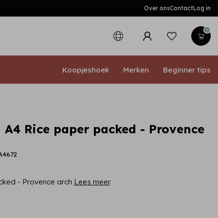
Over ons
Contact
Log in
0
Koopjeshoek
Merken
Beginner tips
 A4 Rice paper packed - Provence
A4672
cked - Provence arch
Lees meer
.