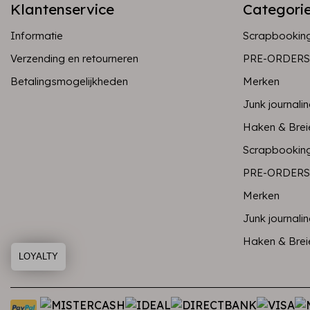
Klantenservice
Categori
Informatie
Scrapbookin
Verzending en retourneren
PRE-ORDERS
Betalingsmogelijkheden
Merken
Junk journali
Haken & Brei
Scrapbookin
PRE-ORDERS
Merken
Junk journali
Haken & Brei
LOYALTY