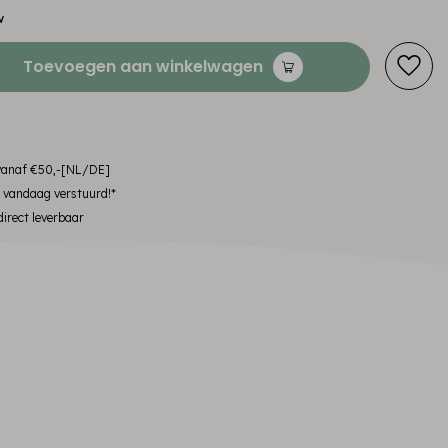
w
Toevoegen aan winkelwagen
 vanaf €50,-[NL/DE]
, vandaag verstuurd!*
irect leverbaar