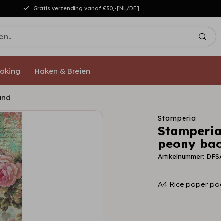
Gratis verzending vanaf €50,-[NL/DE]
oking
Haken & Breien
und
Stamperia
Stamperia
peony ba
Artikelnummer: DFS
A4 Rice paper pa