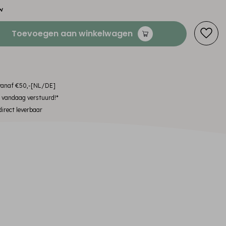
w
Toevoegen aan winkelwagen
 vanaf €50,-[NL/DE]
, vandaag verstuurd!*
irect leverbaar