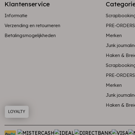
Klantenservice
Categori
Informatie
Scrapbookin
Verzending en retourneren
PRE-ORDERS
Betalingsmogelijkheden
Merken
Junk journali
Haken & Brei
Scrapbookin
PRE-ORDERS
Merken
Junk journali
Haken & Brei
LOYALTY