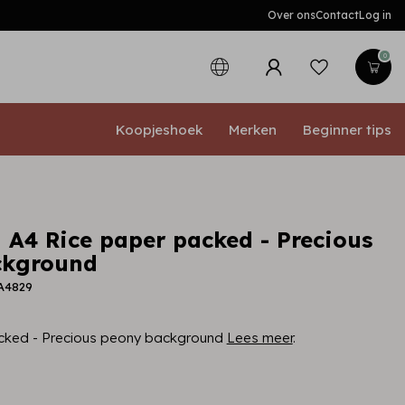
Over ons
Contact
Log in
0
Koopjeshoek
Merken
Beginner tips
 A4 Rice paper packed - Precious
ckground
A4829
cked - Precious peony background
Lees meer
.