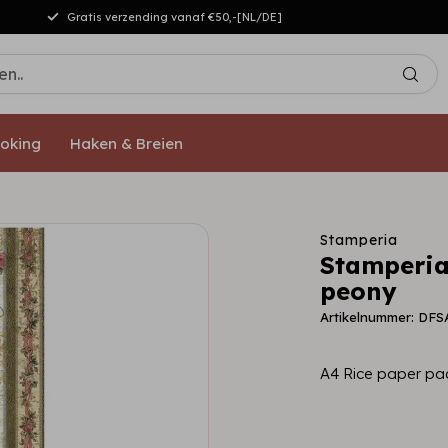
Gratis verzending vanaf €50,-[NL/DE]
oking
Haken & Breien
Stamperia
Stamperia
peony
Artikelnummer: DFS
A4 Rice paper pa