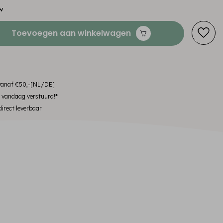
w
Toevoegen aan winkelwagen
 vanaf €50,-[NL/DE]
, vandaag verstuurd!*
irect leverbaar