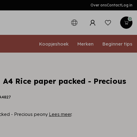
Over ons
Contact
Log in
0
Koopjeshoek
Merken
Beginner tips
 A4 Rice paper packed - Precious
A4827
cked - Precious peony
Lees meer
.