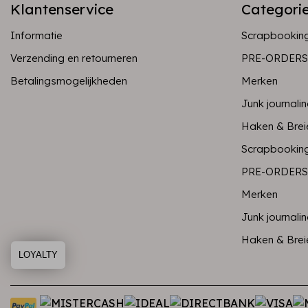
Klantenservice
Categori
Informatie
Scrapbookin
Verzending en retourneren
PRE-ORDERS
Betalingsmogelijkheden
Merken
Junk journali
Haken & Brei
Scrapbookin
PRE-ORDERS
Merken
Junk journali
Haken & Brei
LOYALTY