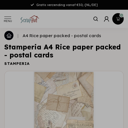
Gratis verzending vanaf €50,-[NL/DE]
0
MENU
|
A4 Rice paper packed - postal cards
Stamperia A4 Rice paper packed
- postal cards
STAMPERIA