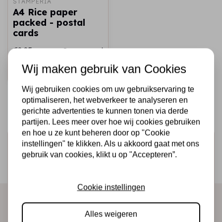
STAMPERIA
A4 Rice paper
packed - postal
cards
€2,25
Op voorraad
Wij maken gebruik van Cookies
Snel toevoegen
Wij gebruiken cookies om uw gebruikservaring te
optimaliseren, het webverkeer te analyseren en
gerichte advertenties te kunnen tonen via derde
partijen. Lees meer over hoe wij cookies gebruiken
en hoe u ze kunt beheren door op "Cookie
Schrijf je in voor de nieuwsbrief
instellingen" te klikken. Als u akkoord gaat met ons
gebruik van cookies, klikt u op "Accepteren”.
Ontvang als eerste onze actie en nieuwe producten
direct in je mailbox!
Cookie instellingen
Alles weigeren
Abonneer