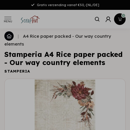
Gratis verzending vanaf €50,-[NL/DE]
0
MENU
|
A4 Rice paper packed - Our way country
elements
Stamperia A4 Rice paper packed
- Our way country elements
STAMPERIA