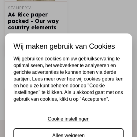
STAMPERIA
A4 Rice paper
packed - Our way
country elements
€1,95
Op voorraad
Wij maken gebruik van Cookies
Snel toevoegen
Wij gebruiken cookies om uw gebruikservaring te
optimaliseren, het webverkeer te analyseren en
gerichte advertenties te kunnen tonen via derde
partijen. Lees meer over hoe wij cookies gebruiken
en hoe u ze kunt beheren door op "Cookie
instellingen" te klikken. Als u akkoord gaat met ons
Schrijf je in voor de nieuwsbrief
gebruik van cookies, klikt u op "Accepteren”.
Ontvang als eerste onze actie en nieuwe producten
direct in je mailbox!
Cookie instellingen
Alles weigeren