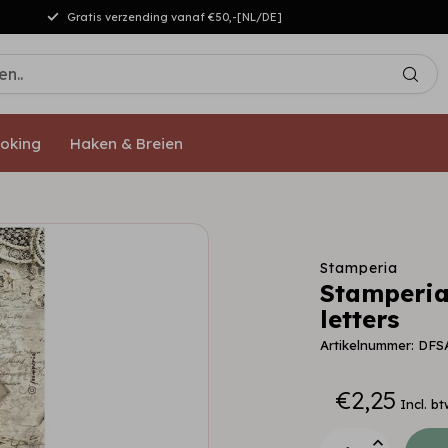
Gratis verzending vanaf €50,-[NL/DE]
oking
Haken & Breien
Stamperia
Stamperia
letters
Artikelnummer: DF
€2,25
Incl. bt