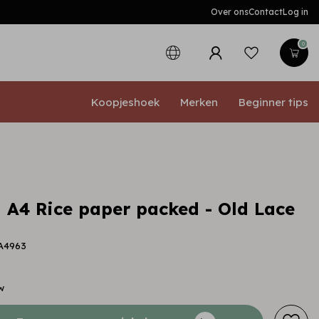
Over ons
Contact
Log in
0
Koopjeshoek
Merken
Beginner tips
 A4 Rice paper packed - Old Lace
SA4963
w