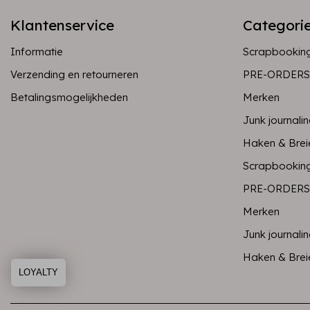
Klantenservice
Categori
Informatie
Scrapbookin
Verzending en retourneren
PRE-ORDERS
Betalingsmogelijkheden
Merken
Junk journali
Haken & Brei
Scrapbookin
PRE-ORDERS
Merken
Junk journali
Haken & Brei
LOYALTY