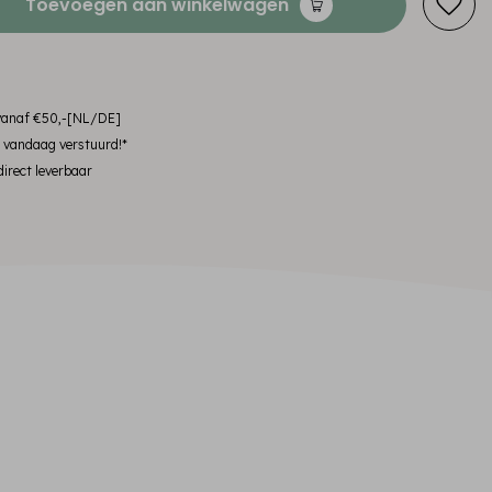
Toevoegen aan winkelwagen
 vanaf €50,-[NL/DE]
, vandaag verstuurd!*
irect leverbaar